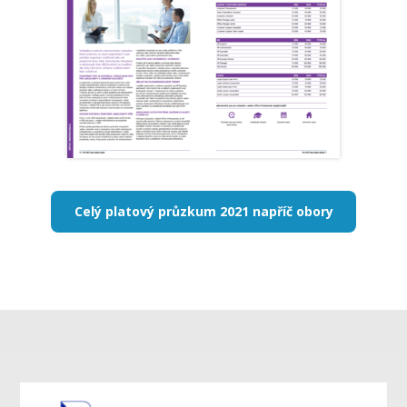
Celý platový průzkum 2021 napříč obory