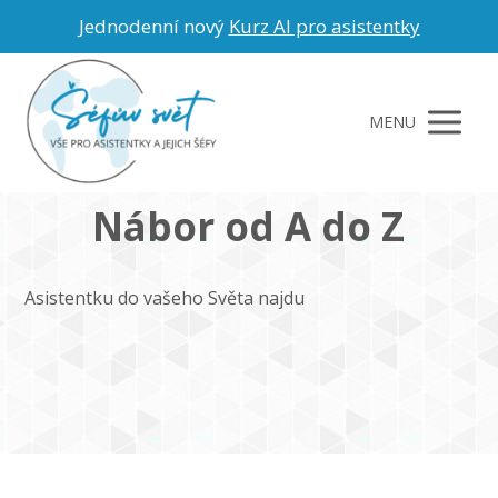
Jednodenní nový
Kurz AI pro asistentky
MENU
Nábor od A do Z
Asistentku do vašeho Světa najdu