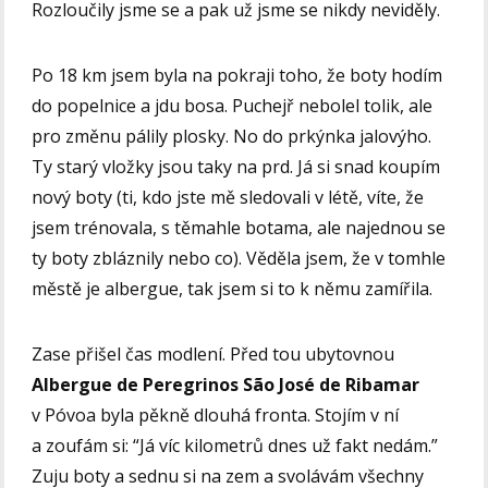
Rozloučily jsme se a pak už jsme se nikdy neviděly.
Po 18 km jsem byla na pokraji toho, že boty hodím
do popelnice a jdu bosa. Puchejř nebolel tolik, ale
pro změnu pálily plosky. No do prkýnka jalovýho.
Ty starý vložky jsou taky na prd. Já si snad koupím
nový boty (ti, kdo jste mě sledovali v létě, víte, že
jsem trénovala, s těmahle botama, ale najednou se
ty boty zbláznily nebo co). Věděla jsem, že v tomhle
městě je albergue, tak jsem si to k němu zamířila.
Zase přišel čas modlení. Před tou ubytovnou
Albergue de Peregrinos São José de Ribamar
v Póvoa byla pěkně dlouhá fronta. Stojím v ní
a zoufám si: “Já víc kilometrů dnes už fakt nedám.”
Zuju boty a sednu si na zem a svolávám všechny