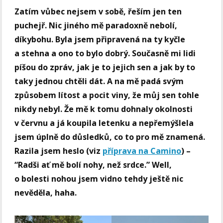
Zatím vůbec nejsem v sobě, řeším jen ten
puchejř. Nic jiného mě paradoxně nebolí,
díkybohu. Byla jsem připravená na ty kyčle
a stehna a ono to bylo dobrý. Současně mi lidi
píšou do zpráv, jak je to jejich sen a jak by to
taky jednou chtěli dát. A na mě padá svým
způsobem lítost a pocit viny, že můj sen tohle
nikdy nebyl. Že mě k tomu dohnaly okolnosti
v červnu a já koupila letenku a nepřemýšlela
jsem úplně do důsledků, co to pro mě znamená.
Razila jsem heslo (viz
příprava na Camino
) –
“Radši ať mě bolí nohy, než srdce.” Well,
o bolesti nohou jsem vidno tehdy ještě nic
nevěděla, haha.