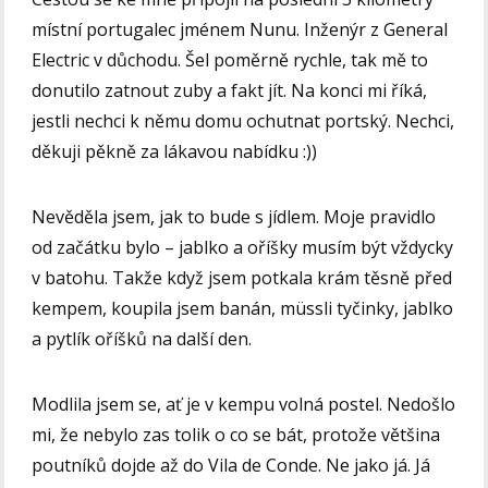
místní portugalec jménem Nunu. Inženýr z General
Electric v důchodu. Šel poměrně rychle, tak mě to
donutilo zatnout zuby a fakt jít. Na konci mi říká,
jestli nechci k němu domu ochutnat portský. Nechci,
děkuji pěkně za lákavou nabídku :))
Nevěděla jsem, jak to bude s jídlem. Moje pravidlo
od začátku bylo – jablko a oříšky musím být vždycky
v batohu. Takže když jsem potkala krám těsně před
kempem, koupila jsem banán, müssli tyčinky, jablko
a pytlík oříšků na další den.
Modlila jsem se, ať je v kempu volná postel. Nedošlo
mi, že nebylo zas tolik o co se bát, protože většina
poutníků dojde až do Vila de Conde. Ne jako já. Já