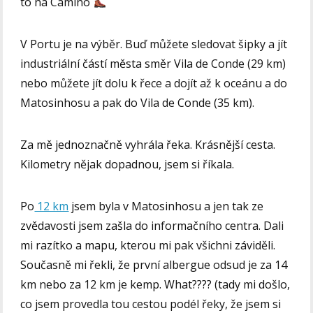
to na Camino
V Portu je na výběr. Buď můžete sledovat šipky a jít
industriální částí města směr Vila de Conde (29 km)
nebo můžete jít dolu k řece a dojít až k oceánu a do
Matosinhosu a pak do Vila de Conde (35 km).
Za mě jednoznačně vyhrála řeka. Krásnější cesta.
Kilometry nějak dopadnou, jsem si říkala.
Po
12 km
jsem byla v Matosinhosu a jen tak ze
zvědavosti jsem zašla do informačního centra. Dali
mi razítko a mapu, kterou mi pak všichni záviděli.
Současně mi řekli, že první albergue odsud je za 14
km nebo za 12 km je kemp. What???? (tady mi došlo,
co jsem provedla tou cestou podél řeky, že jsem si