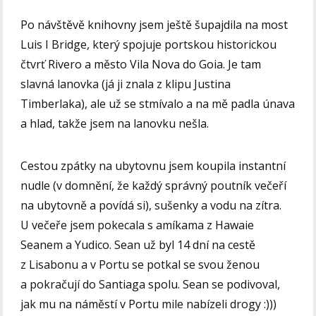
Po návštěvě knihovny jsem ještě šupajdila na most
Luis I Bridge, který spojuje portskou historickou
čtvrť Rivero a město Vila Nova do Goia. Je tam
slavná lanovka (já ji znala z klipu Justina
Timberlaka), ale už se stmívalo a na mě padla únava
a hlad, takže jsem na lanovku nešla.
Cestou zpátky na ubytovnu jsem koupila instantní
nudle (v domnění, že každý správný poutník večeří
na ubytovně a povídá si), sušenky a vodu na zítra.
U večeře jsem pokecala s amíkama z Hawaie
Seanem a Yudico. Sean už byl 14 dní na cestě
z Lisabonu a v Portu se potkal se svou ženou
a pokračují do Santiaga spolu. Sean se podivoval,
jak mu na náměstí v Portu mile nabízeli drogy :)))