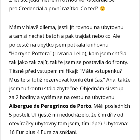
pro Credenciál a první razítko. Co teď?
Mám v hlavě dilema, jestli jít rovnou na ubytovnu
a tam si nechat batoh a pak trajdat nebo co. Ale
po cestě na ubytko jsem potkala knihovnu
“Harryho Pottera” (Livraria Lello), kam jsem chtěla
tak jako tak zajít, takže jsem se postavila do fronty.
Těsně před vstupem mi říkají: “Máte vstupenku?
Musíte si totiž rezervovat konkrétní čas.” Aha, takže
jsem tu frontu stála zbytečně. Objednám si vstup
za 2 hodiny a vydám se na cestu na ubytovnu
Albergue de Peregrinos de Porto
. Měli posledních
5 postelí. Uf (ještě mi nedocházelo, že čím dřív od
otevíračky ubytovny tam jsem, tím lépe). Ubytovna:
16 Eur plus 4 Eura za snídani.