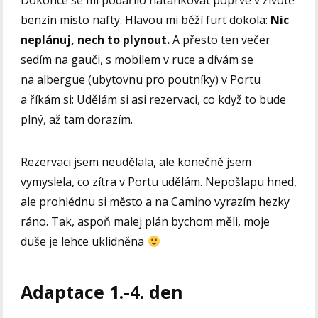
Dokonce se mi podařilo natankovat poprvé v životě
benzín místo nafty. Hlavou mi běží furt dokola:
Nic
neplánuj, nech to plynout.
A přesto ten večer
sedím na gauči, s mobilem v ruce a dívám se
na albergue (ubytovnu pro poutníky) v Portu
a říkám si: Udělám si asi rezervaci, co když to bude
plný, až tam dorazím.
Rezervaci jsem neudělala, ale konečně jsem
vymyslela, co zítra v Portu udělám. Nepošlapu hned,
ale prohlédnu si město a na Camino vyrazím hezky
ráno. Tak, aspoň malej plán bychom měli, moje
duše je lehce uklidněna
Adaptace 1.-4. den