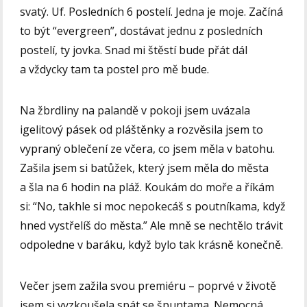
svatý. Uf. Posledních 6 postelí. Jedna je moje. Začíná
to být “evergreen”, dostávat jednu z posledních
postelí, ty jovka. Snad mi štěstí bude přát dál
a vždycky tam ta postel pro mě bude.
Na žbrdliny na palandě v pokoji jsem uvázala
igelitový pásek od pláštěnky a rozvěsila jsem to
vypraný oblečení ze včera, co jsem měla v batohu.
Zašila jsem si batůžek, který jsem měla do města
a šla na 6 hodin na pláž. Koukám do moře a říkám
si: “No, takhle si moc nepokecáš s poutníkama, když
hned vystřelíš do města.” Ale mně se nechtělo trávit
odpoledne v baráku, když bylo tak krásně konečně.
Večer jsem zažila svou premiéru – poprvé v životě
jsem si vyzkoušela spát se špuntama. Nemocná