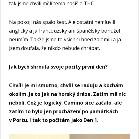
tak jsme chvíli měli téma hašiš a THC.
Na pokoji nás spalo šest. Ale ostatní nemluvili
anglicky a já francouzsky ani španělsky bohužel
neumím. Takže jsme to všichni hned zalomili a já
jsem doufala, že nikdo nebude chrápat.
Jak bych shrnula svoje pocity první den?
Chvíli je mi smutno, chvíli se raduju a kochám
okolím. Je to jak na horský dráze. Zatím mě nic
nebolí. Což je logický. Camino sice začalo, ale
zatím to bylo jen procházení po památkách
v Portu. I tak to počítám jako Den 1.