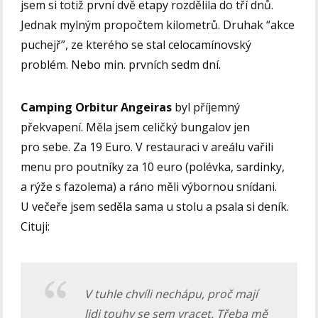
jsem si totiž první dvě etapy rozdělila do tří dnů.
Jednak mylným propočtem kilometrů. Druhak “akce
puchejř”, ze kterého se stal celocamínovský
problém. Nebo min. prvních sedm dní.
Camping Orbitur Angeiras
byl příjemný
překvapení. Měla jsem celičký bungalov jen
pro sebe. Za 19 Euro. V restauraci v areálu vařili
menu pro poutníky za 10 euro (polévka, sardinky,
a rýže s fazolema) a ráno měli výbornou snídani.
U večeře jsem seděla sama u stolu a psala si deník.
Cituji:
V tuhle chvíli nechápu, proč mají
lidi touhy se sem vracet. Třeba mě