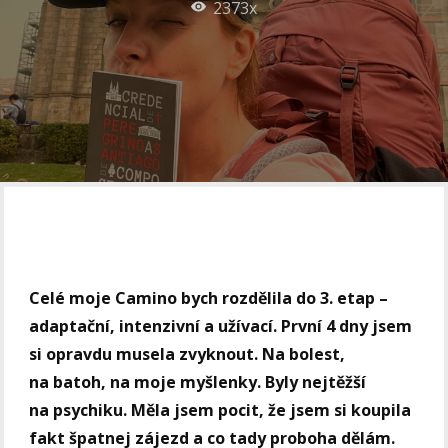
2373x
Celé moje Camino bych rozdělila do 3. etap –
adaptační, intenzivní a užívací. První 4 dny jsem
si opravdu musela zvyknout. Na bolest,
na batoh, na moje myšlenky. Byly nejtěžší
na psychiku. Měla jsem pocit, že jsem si koupila
fakt špatnej zájezd a co tady proboha dělám.