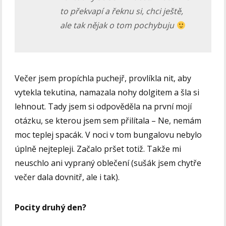
to překvapí a řeknu si, chci ještě,
ale tak nějak o tom pochybuju
Večer jsem propíchla puchejř, provlíkla nit, aby
vytekla tekutina, namazala nohy dolgitem a šla si
lehnout. Tady jsem si odpověděla na první mojí
otázku, se kterou jsem sem přilítala – Ne, nemám
moc teplej spacák. V noci v tom bungalovu nebylo
úplně nejtepleji. Začalo pršet totiž. Takže mi
neuschlo ani vypraný oblečení (sušák jsem chytře
večer dala dovnitř, ale i tak).
Pocity druhý den?