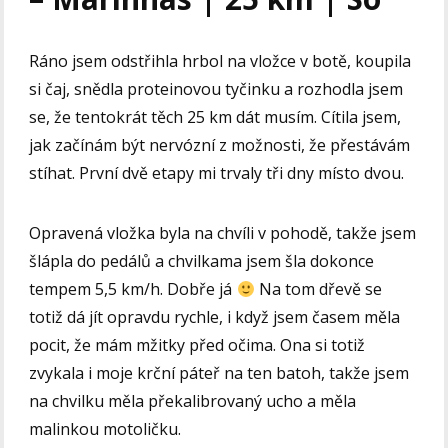
Ráno jsem odstřihla hrbol na vložce v botě, koupila
si čaj, snědla proteinovou tyčinku a rozhodla jsem
se, že tentokrát těch 25 km dát musím. Cítila jsem,
jak začínám být nervózní z možnosti, že přestávám
stíhat. První dvě etapy mi trvaly tři dny místo dvou.
Opravená vložka byla na chvíli v pohodě, takže jsem
šlápla do pedálů a chvilkama jsem šla dokonce
tempem 5,5 km/h. Dobře já
Na tom dřevě se
totiž dá jít opravdu rychle, i když jsem časem měla
pocit, že mám mžitky před očima. Ona si totiž
zvykala i moje krční páteř na ten batoh, takže jsem
na chvilku měla překalibrovaný ucho a měla
malinkou motoličku.