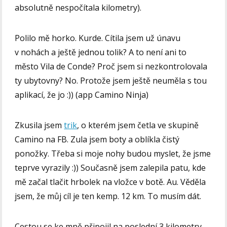
absolutně nespočítala kilometry).
Polilo mě horko. Kurde. Cítila jsem už únavu
v nohách a ještě jednou tolik? A to není ani to
město Vila de Conde? Proč jsem si nezkontrolovala
ty ubytovny? No. Protože jsem ještě neuměla s tou
aplikací, že jo :)) (app Camino Ninja)
Zkusila jsem
trik
, o kterém jsem četla ve skupině
Camino na FB. Zula jsem boty a oblíkla čistý
ponožky. Třeba si moje nohy budou myslet, že jsme
teprve vyrazily :)) Současně jsem zalepila patu, kde
mě začal tlačit hrbolek na vložce v botě. Au. Věděla
jsem, že můj cíl je ten kemp. 12 km. To musím dát.
Cestou se ke mně připojil na poslední 3 kilometry