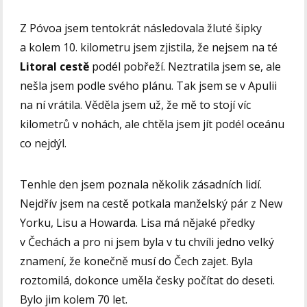
Z Póvoa jsem tentokrát následovala žluté šipky
a kolem 10. kilometru jsem zjistila, že nejsem na té
Litoral cestě
podél pobřeží. Neztratila jsem se, ale
nešla jsem podle svého plánu. Tak jsem se v Apulii
na ní vrátila. Věděla jsem už, že mě to stojí víc
kilometrů v nohách, ale chtěla jsem jít podél oceánu
co nejdýl.
Tenhle den jsem poznala několik zásadních lidí.
Nejdřív jsem na cestě potkala manželský pár z New
Yorku, Lisu a Howarda. Lisa má nějaké předky
v Čechách a pro ni jsem byla v tu chvíli jedno velký
znamení, že konečně musí do Čech zajet. Byla
roztomilá, dokonce uměla česky počítat do deseti.
Bylo jim kolem 70 let.