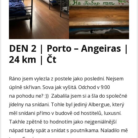
DEN 2 | Porto – Angeiras |
24 km | Čt
Ráno jsem vylezla z postele jako poslední. Nejsem
úplně skřivan. Sova jak vyšitá. Odchod v 9:00
na pohodu ne? :)) Zabalila jsem si a šla do společné
jídelny na snídani. Tohle byl jediný Albergue, který
měl snídani přímo v budově od hostitelů, luxusní.
Takhle zpětně to hodnotím jako nejgeniálnější
nápad tady spát a snídat s poutníkama. Naladilo mě