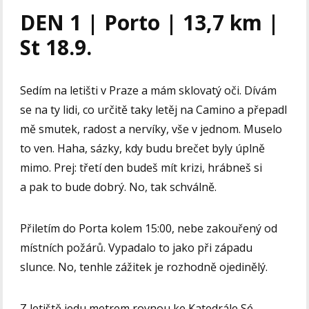
DEN 1 | Porto | 13,7 km |
St 18.9.
Sedím na letišti v Praze a mám sklovatý oči. Dívám
se na ty lidi, co určitě taky letěj na Camino a přepadl
mě smutek, radost a nervíky, vše v jednom. Muselo
to ven. Haha, sázky, kdy budu brečet byly úplně
mimo. Prej: třetí den budeš mít krizi, hrábneš si
a pak to bude dobrý. No, tak schválně.
Přiletím do Porta kolem 15:00, nebe zakouřený od
místních požárů. Vypadalo to jako při západu
slunce. No, tenhle zážitek je rozhodně ojedinělý.
Z letiště jedu metrem rovnou ke Katedrále Sé