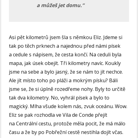
a můžeš jet domu.”
Asi pět kilometrů jsem šla s němkou Eliz. Jdeme si
tak po těch prknech a najednou před námi písek
a cedule s nápisem, že cesta končí. Na ceduli byla
mapa, jak úsek obejít. Tři kilometry navíc. Koukly
jsme na sebe a bylo jasný, že se nám to jít nechce.
Ale jít místo toho po pláži a mokrým písku? Báli
jsme se, že si úplně rozedřeme nohy. Byly to určitě
tak dva kilometry. No, vyhrál písek a bylo to
magický. Mlha všude kolem nás, zvuk oceánu. Wow.
Eliz se pak rozhodla ve Vila de Conde přejít
na Centrální cestu, protože měla pocit, že má málo
času a že by po Pobřežní cestě nestihla dojít včas.