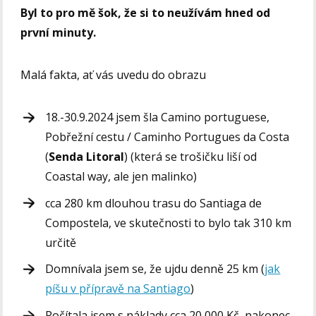
Byl to pro mě šok, že si to neužívám hned od
první minuty.
Malá fakta, ať vás uvedu do obrazu
18.-30.9.2024 jsem šla Camino portuguese,
Pobřežní cestu / Caminho Portugues da Costa
(
Senda Litoral
) (která se trošičku liší od
Coastal way, ale jen malinko)
cca 280 km dlouhou trasu do Santiaga de
Compostela, ve skutečnosti to bylo tak 310 km
určitě
Domnívala jsem se, že ujdu denně 25 km (
jak
píšu v přípravě na Santiago
)
Počítala jsem s náklady cca 20 000 Kč, nakonec