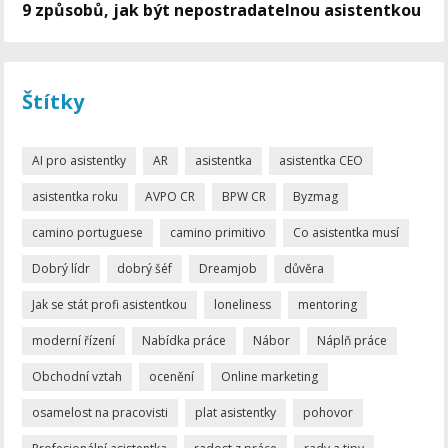
9 způsobů, jak být nepostradatelnou asistentkou
Štítky
AI pro asistentky
AR
asistentka
asistentka CEO
asistentka roku
AVPO CR
BPW CR
Byzmag
camino portuguese
camino primitivo
Co asistentka musí
Dobrý lídr
dobrý šéf
Dreamjob
důvěra
Jak se stát profi asistentkou
loneliness
mentoring
moderní řízení
Nabídka práce
Nábor
Náplň práce
Obchodní vztah
ocenění
Online marketing
osamelost na pracovisti
plat asistentky
pohovor