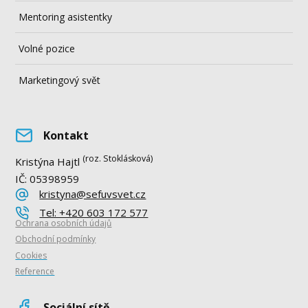
Mentoring asistentky
Volné pozice
Marketingový svět
Kontakt
(roz. Stoklásková)
Kristýna Hajtl
IČ: 05398959
kristyna@sefuvsvet.cz
Tel: +420 603 172 577
Ochrana osobních údajů
Obchodní podmínky
Cookies
Reference
Sociální sítě