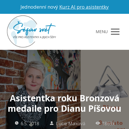
Jednodenní nový
Kurz AI pro asistentky
MENU
Asistentka roku Bronzová
medaile pro Dianu Píšovou
6.5. 2018
Lucie Maxová
1869x