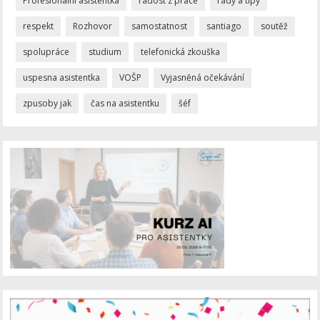
Profesionální asistentka
radost z práce
rady a tipy
respekt
Rozhovor
samostatnost
santiago
soutěž
spolupráce
studium
telefonická zkouška
uspesna asistentka
VOŠP
Vyjasněná očekávání
zpusoby jak
čas na asistentku
šéf