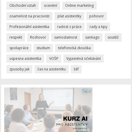
Obchodní vztah
ocenění
Online marketing
osamelost na pracovisti
plat asistentky
pohovor
Profesionální asistentka
radost z práce
rady a tipy
respekt
Rozhovor
samostatnost
santiago
soutěž
spolupráce
studium
telefonická zkouška
uspesna asistentka
VOŠP
Vyjasněná očekávání
zpusoby jak
čas na asistentku
šéf