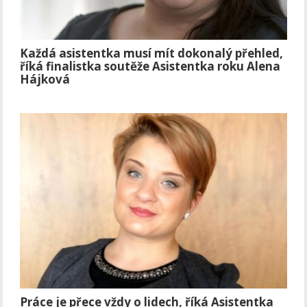
Každá asistentka musí mít dokonalý přehled,
říká finalistka soutěže Asistentka roku Alena
Hájková
Práce je přece vždy o lidech, říká Asistentka