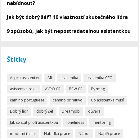
nabídnout?
Jak být dobrý šéf? 10 vlastností skutečného lídra
9 způsobů, jak být nepostradatelnou asistentkou
Štítky
AI pro asistentky
AR
asistentka
asistentka CEO
asistentka roku
AVPO CR
BPW CR
Byzmag
camino portuguese
camino primitivo
Co asistentka musí
Dobrý lídr
dobrý šéf
Dreamjob
důvěra
Jak se stát profi asistentkou
loneliness
mentoring
moderní řízení
Nabídka práce
Nábor
Náplň práce