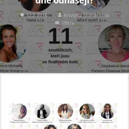
dne odnášejí?
12.2. 2018
Kristýna Stoklásková
1991x