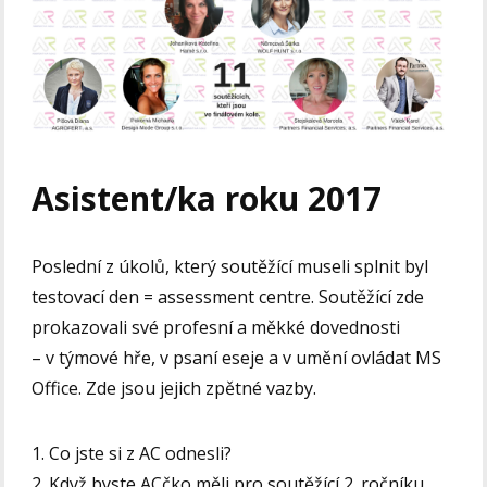
Asistent/ka roku 2017
Poslední z úkolů, který soutěžící museli splnit byl
testovací den = assessment centre. Soutěžící zde
prokazovali své profesní a měkké dovednosti
– v týmové hře, v psaní eseje a v umění ovládat MS
Office. Zde jsou jejich zpětné vazby.
1. Co jste si z AC odnesli?
2. Když byste ACčko měli pro soutěžící 2. ročníku