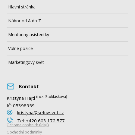
Hlavní stránka
Nábor od A do Z
Mentoring asistentky
Volné pozice
Marketingový svět
Kontakt
(roz. Stoklásková)
Kristýna Hajtl
IČ: 05398959
kristyna@sefuvsvet.cz
Tel: +420 603 172 577
Ochrana osobních údajů
Obchodní podmínky